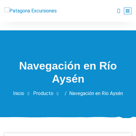
Saltar
al
Agencia de viajes turísticos y tour operadora de la región de
contenido
Navegación en Río
Aysén
Inicio
Producto
/
Navegación en Río Aysén