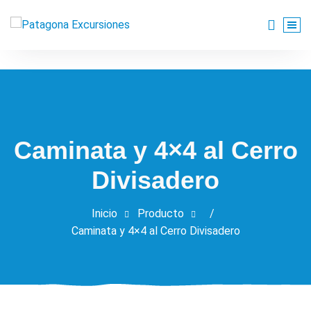
Saltar
al
Agencia de viajes turísticos y tour operadora de la región de
contenido
Caminata y 4×4 al Cerro
Divisadero
Inicio
Producto
/
Caminata y 4×4 al Cerro Divisadero