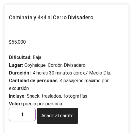
Caminata y 4×4 al Cerro Divisadero
$
55.000
Dificultad:
Baja
Lugar:
Coyhaique. Cordón Divisadero
Duración :
4 horas 30 minutos aprox./ Medio Día.
Cantidad de personas
: 4 pasajeros máximo por
excursión
Incluye:
Snack, traslados, fotografías
Valor:
precio por persona.
Caminata
Añadir al carrito
y
4x4
al